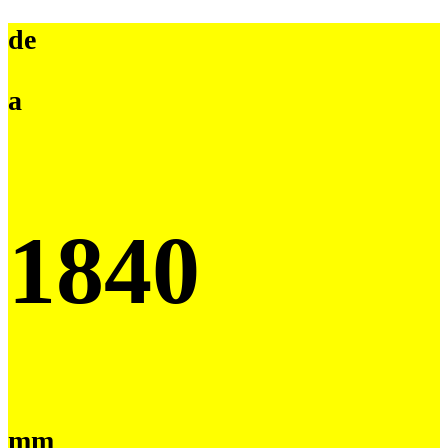
de
a
1840
mm