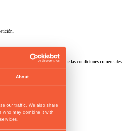
etición.
irmación de pago o de la aprobación de las condiciones comerciales
About
se our traffic. We also share
ers who may combine it with
 services.