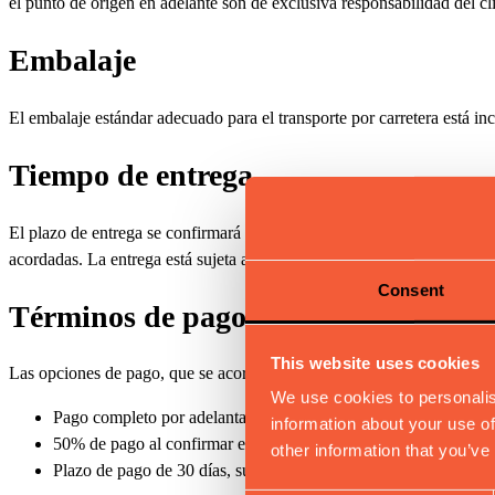
el punto de origen en adelante son de exclusiva responsabilidad del cl
Embalaje
El embalaje estándar adecuado para el transporte por carretera está inc
Tiempo de entrega
El plazo de entrega se confirmará al momento de la confirmación del p
acordadas. La entrega está sujeta a la disponibilidad de stock y a la 
Consent
Términos de pago
This website uses cookies
Las opciones de pago, que se acordarán en el momento de la confirma
We use cookies to personalis
Pago completo por adelantado;
information about your use of
50% de pago al confirmar el pedido y 50% antes de la recogida
other information that you’ve
Plazo de pago de 30 días, sujeto a aprobación previa de crédito.