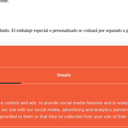
iente.
luido. El embalaje especial o personalizado se cotizará por separado a p
edido. El plazo comenzará a contar a partir de la recepción de la conf
capacidad de producción en el momento de realizar el pedido.
Details
ción del pedido, incluyen:
e content and ads, to provide social media features and to analy
 our site with our social media, advertising and analytics partn
 de la mercancía;
 provided to them or that they’ve collected from your use of their