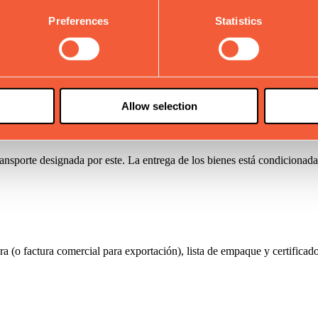
te los términos comerciales acordados.
Preferences
Statistics
isión. Después de este período, los precios y las condiciones estarán suj
Allow selection
transporte designada por este. La entrega de los bienes está condicionad
a (o factura comercial para exportación), lista de empaque y certific