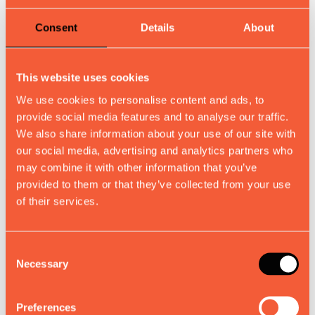
Progetti cofinanziati
Consent
Details
About
Competere 2030
This website uses cookies
We use cookies to personalise content and ads, to
Progetti cofinanziati
provide social media features and to analyse our traffic.
We also share information about your use of our site with
our social media, advertising and analytics partners who
may combine it with other information that you’ve
provided to them or that they’ve collected from your use
NORTE2030-FEDER-00383300
of their services.
Creazione di un nuovo marchio portoghese per un prodotto
innovativo e distintivo destinato al settore della ferramenta. Sviluppo
Consent
di un sistema di ferramenta differenziato da applicare principalmente
Necessary
Selection
nell’arredamento e nella carpenteria.
Preferences
Scarica