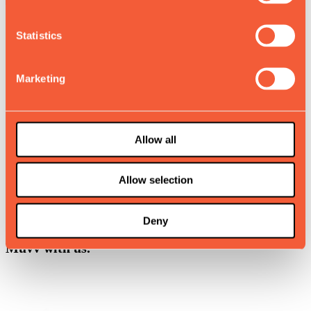
Chi siamo
Statistics
Contatti
Perché Muvv
Marketing
Knowledge Hub
Sostenibilità
Allow all
Muvv Builder
Allow selection
Trova Negozio
Carriere
Deny
Muvv with us.