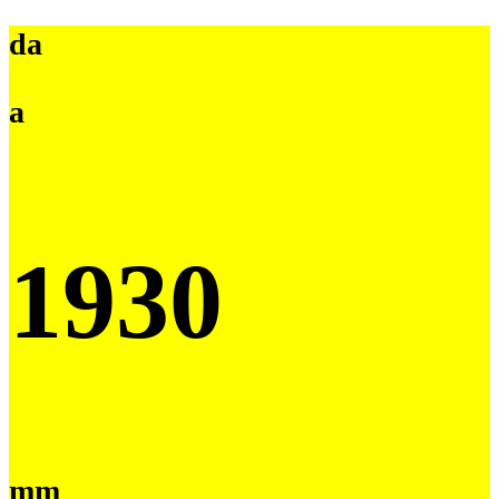
da
a
1930
mm